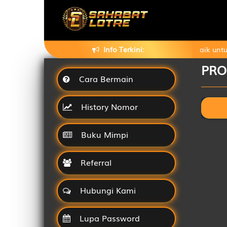
Selamat datang di SAHABATLOTRE - situs terbaik untuk b
Info Terkini:
PRO
Cara Bermain
History Nomor
Buku Mimpi
Referral
Hubungi Kami
Lupa Password