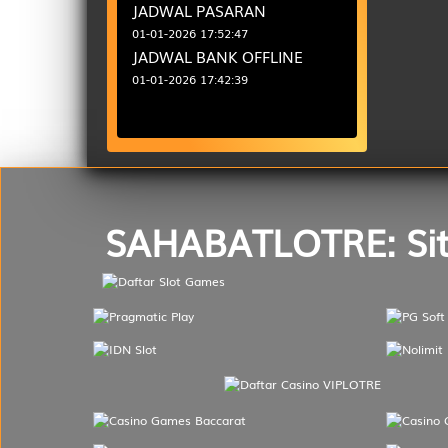
JADWAL PASARAN
01-01-2026 17:52:47
JADWAL BANK OFFLINE
01-01-2026 17:42:39
SAHABATLOTRE: Situ