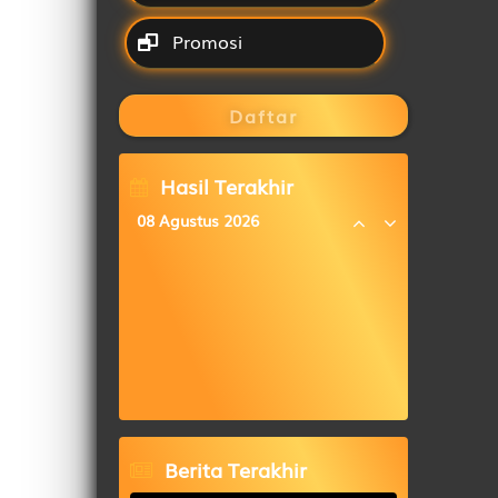
Promosi
Daftar
Hasil Terakhir
08 Agustus 2026
BANGLADESH
9
4
9
3
OREGON3
1
5
3
5
BRAZIL4D
9
9
0
0
OREGON6
2
4
0
6
Berita Terakhir